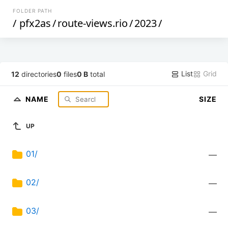
FOLDER PATH
/
pfx2as
/
route-views.rio
/
2023
/
List
Grid
12
directories
0
files
0 B
total
NAME
SIZE
UP
01/
—
02/
—
03/
—