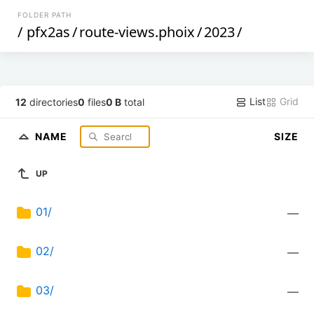
FOLDER PATH
/
pfx2as
/
route-views.phoix
/
2023
/
List
Grid
12
directories
0
files
0 B
total
NAME
SIZE
UP
01/
—
02/
—
03/
—