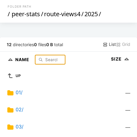
FOLDER PATH
/
peer-stats
/
route-views4
/
2025
/
List
Grid
12
directories
0
files
0 B
total
SIZE
NAME
UP
01/
—
02/
—
03/
—