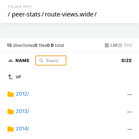
FOLDER PATH
/
peer-stats
/
route-views.wide
/
List
Grid
15
directories
0
files
0 B
total
NAME
SIZE
UP
2012/
—
2013/
—
2014/
—