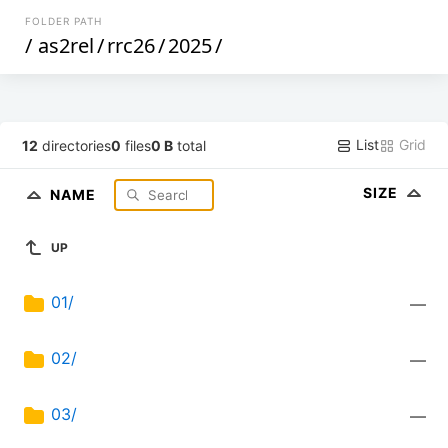
FOLDER PATH
/
as2rel
/
rrc26
/
2025
/
List
Grid
12
directories
0
files
0 B
total
SIZE
NAME
UP
01/
—
02/
—
03/
—